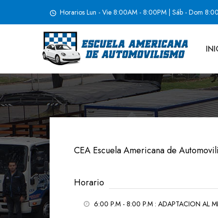
Horarios Lun - Vie 8:00AM - 8:00PM | Sáb - Dom 8:
INI
ADAPTACION AL MEDIO 4 – 6
Marzo 26, 2021
CEA Escuela Americana de Automovil
Horario
6:00 P.M - 8:00 P.M
: ADAPTACION AL M