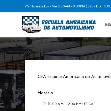
Horarios Lun - Vie 8:00AM - 8:00PM | Sáb - Dom 8:
INI
ETICA 1 – 10:00 A.M-12:00 P.
Abril 17, 2021
CEA Escuela Americana de Automovil
Horario
10:00 A.M - 12:00 P.M
: ETICA 1