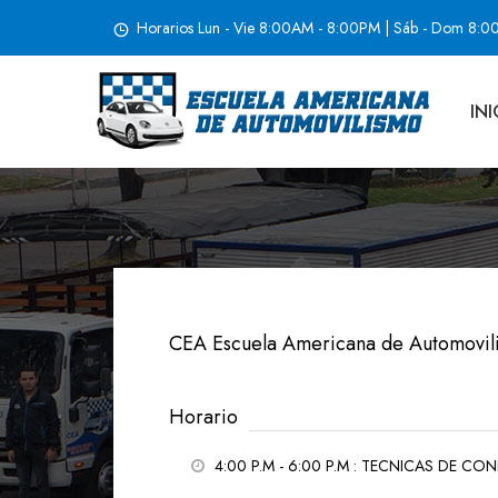
Horarios Lun - Vie 8:00AM - 8:00PM | Sáb - Dom 8:
INI
TECNICAS DE CONDICCION 2 
Octubre 1, 2020
CEA Escuela Americana de Automovil
Horario
4:00 P.M - 6:00 P.M
: TECNICAS DE CO